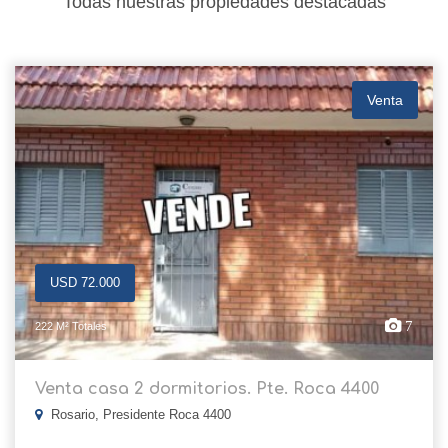
Todas nuestras propiedades destacadas
Venta
USD 72.000
7
222 M² Totales
Venta casa 2 dormitorios. Pte. Roca 4400
Rosario, Presidente Roca 4400