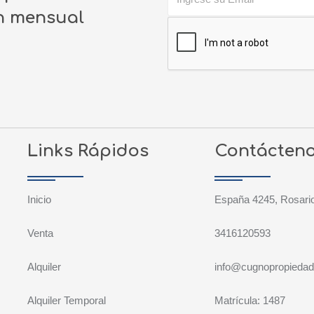
ín mensual
Links Rápidos
Contácten
Inicio
España 4245, Rosario
Venta
3416120593
Alquiler
info@cugnopropieda
Alquiler Temporal
Matrícula: 1487