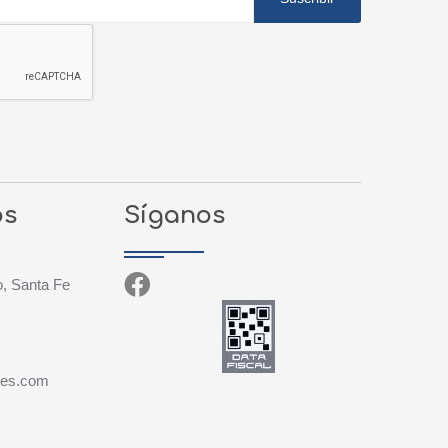
os
Síganos
, Santa Fe
des.com